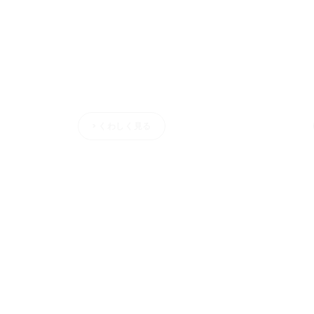
Skip
to
content
〇〇卓球教室
> くわしく見る