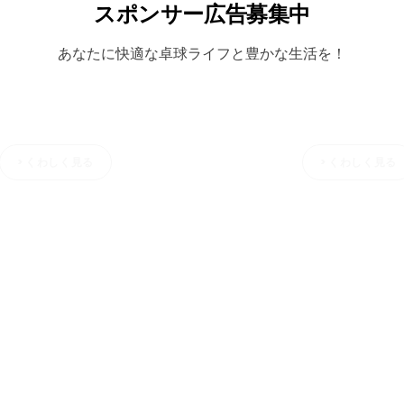
スポンサー広告募集中
あなたに快適な卓球ライフと豊かな生活を！
〇〇ジム
〇〇販売
> くわしく見る
> くわしく見る