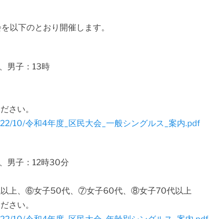
会を以下のとおり開催します。
分、男子：13時
ください。
loads/2022/10/令和4年度_区民大会_一般シングルス_案内.pdf
、男子：12時30分
代以上、⑥女子50代、⑦女子60代、⑧女子70代以上
ください。