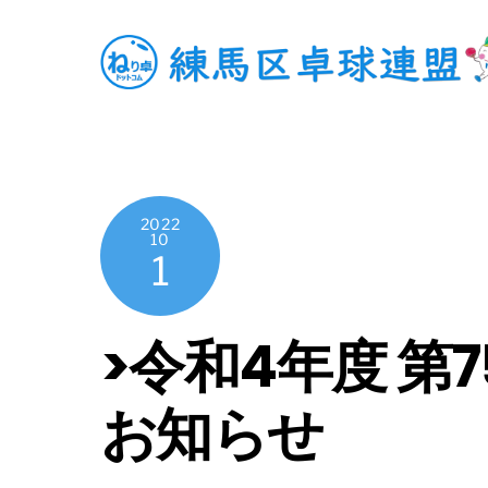
Skip
to
content
2022
10
1
>令和4年度 
お知らせ