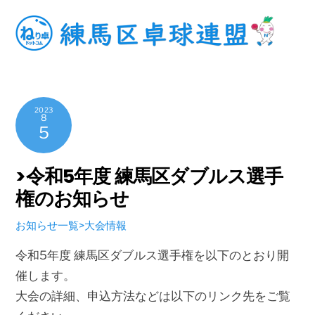
Skip
to
content
2023
8
5
>令和5年度 練馬区ダブルス選手
権のお知らせ
お知らせ一覧>大会情報
令和5年度 練馬区ダブルス選手権を以下のとおり開
催します。
大会の詳細、申込方法などは以下のリンク先をご覧