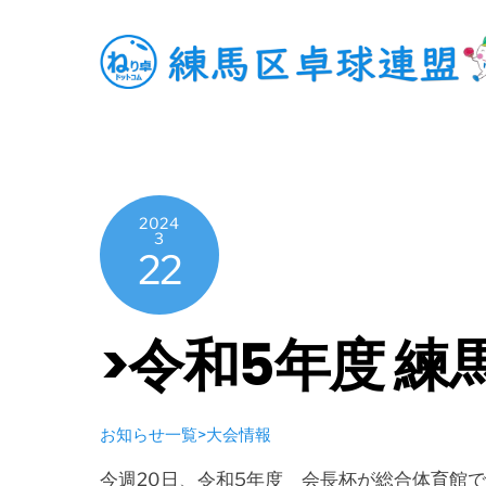
Skip
to
content
2024
3
22
>令和5年度 
お知らせ一覧>大会情報
今週20日、令和5年度 会長杯が総合体育館