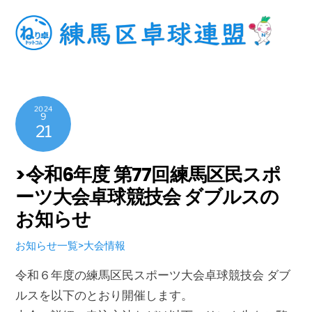
Skip
to
content
2024
9
21
>令和6年度 第77回練馬区民スポ
ーツ大会卓球競技会 ダブルスの
お知らせ
お知らせ一覧>大会情報
令和６年度の練馬区民スポーツ大会卓球競技会 ダブ
ルスを以下のとおり開催します。