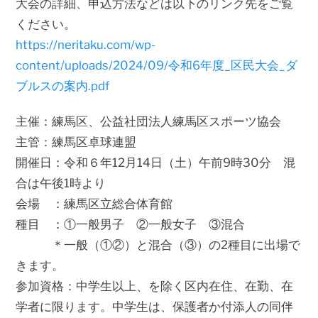
大会の詳細、申込方法などは以下のリンク先をご覧
ください。
https://neritaku.com/wp-
content/uploads/2024/09/令和6年度_区民大会_ダ
ブルスの案内.pdf
主催：練馬区、公益社団法人練馬区スポーツ協会
主管：練馬区卓球連盟
開催日：令和６年12月14日（土）午前9時30分 混
合は午後1時より
会場 ：練馬区立総合体育館
種目 ：①一般男子 ②一般女子 ③混合
＊一般（①②）と混合（③）の2種目に出場で
きます。
参加資格：中学生以上、を除く区内在住、在勤、在
学者に限ります。中学生は、保護者か付添人の同伴