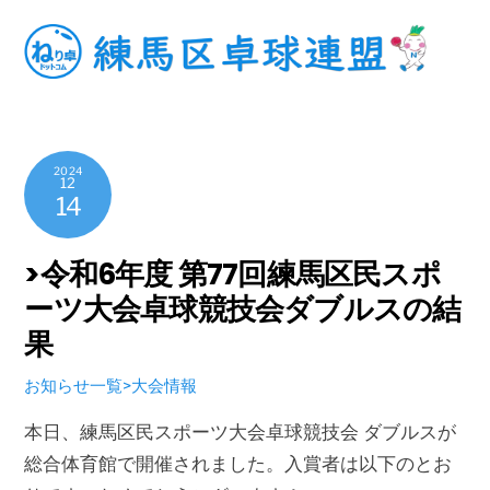
Skip
to
content
2024
12
14
>令和6年度 第77回練馬区民スポ
ーツ大会卓球競技会ダブルスの結
果
お知らせ一覧>大会情報
本日、練馬区民スポーツ大会卓球競技会 ダブルスが
総合体育館で開催されました。入賞者は以下のとお